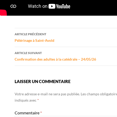
Navigation
ARTICLE PRÉCÉDENT
des
Pélérinage à Saint-Avold
articles
ARTICLE SUIVANT
Confirmation des adultes à la catédrale – 24/05/26
LAISSER UN COMMENTAIRE
Votre adresse e-mail ne sera pas publiée.
Les champs obligatoir
indiqués avec
*
Commentaire
*