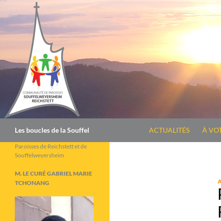
Aller
au
contenu
Recherche
Les boucles de la Souffel
ACTUALITÉS
À VO
Paroisses de Reichstett et de
Souffelweyersheim
M. LE CURÉ GABRIEL MARIE
TCHONANG