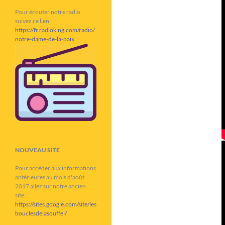
Pour écouter notre radio
suivez ce lien :
https://fr.radioking.com/radio/
notre-dame-de-la-paix
NOUVEAU SITE
Pour accéder aux informations
antérieures au mois d'août
2017 allez sur notre ancien
site :
https://sites.google.com/site/les
bouclesdelasouffel/