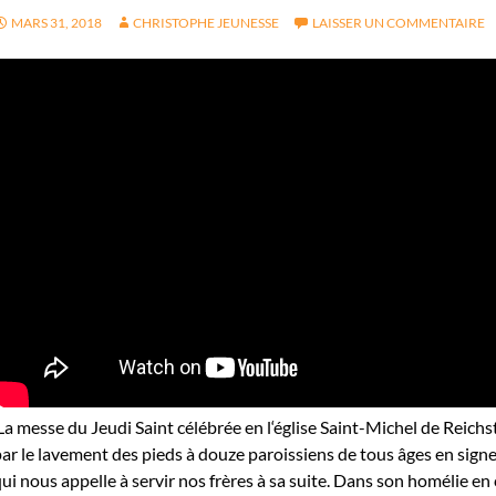
MARS 31, 2018
CHRISTOPHE JEUNESSE
LAISSER UN COMMENTAIRE
a messe du Jeudi Saint célébrée en l‘église Saint-Michel de Reich
ar le lavement des pieds à douze paroissiens de tous âges en signe
ui nous appelle à servir nos frères à sa suite. Dans son homélie en 