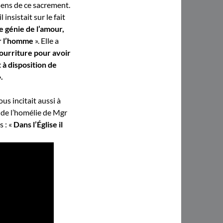
 sens de ce sacrement.
il insistait sur le fait
e génie de l’amour,
er l’homme
». Elle a
nourriture pour avoir
 à disposition de
.
ous incitait aussi à
e de l’homélie de Mgr
s : «
Dans l’Église il