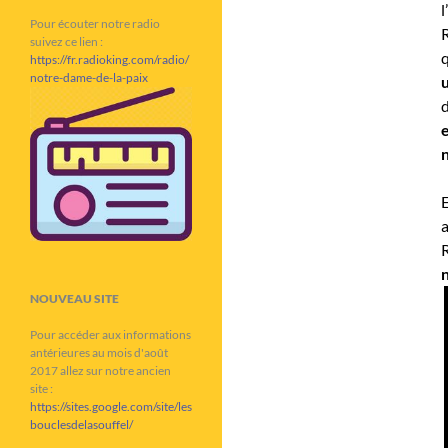
l
Pour écouter notre radio
suivez ce lien :
q
https://fr.radioking.com/radio/
notre-dame-de-la-paix
u
d
e
n
E
a
R
n
NOUVEAU SITE
Pour accéder aux informations
antérieures au mois d'août
2017 allez sur notre ancien
site :
https://sites.google.com/site/les
bouclesdelasouffel/