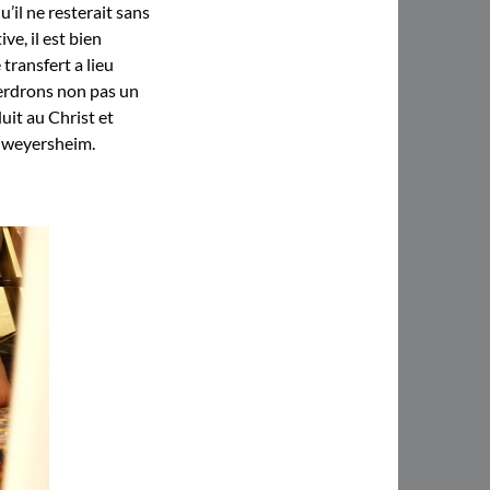
u’il ne resterait sans
e, il est bien
 transfert a lieu
 perdrons non pas un
uit au Christ et
felweyersheim.