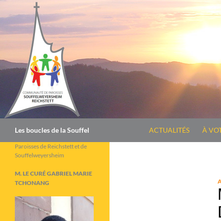
Aller
au
contenu
Recherche
Les boucles de la Souffel
ACTUALITÉS
À VO
Paroisses de Reichstett et de
Souffelweyersheim
M. LE CURÉ GABRIEL MARIE
TCHONANG