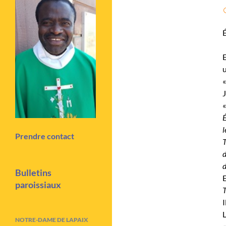
É
E
u
«
J
«
É
l
Prendre contact
T
d
d
Bulletins
E
paroissiaux
I
L
NOTRE-DAME DE LAPAIX