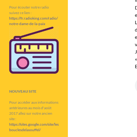
«
D
Pour écouter notre radio
suivez ce lien :
e
https://fr.radioking.com/radio/
L
notre-dame-de-la-paix
d
v
J
«
E
NOUVEAU SITE
Pour accéder aux informations
antérieures au mois d'août
2017 allez sur notre ancien
site :
https://sites.google.com/site/les
bouclesdelasouffel/