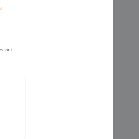
el
es sont