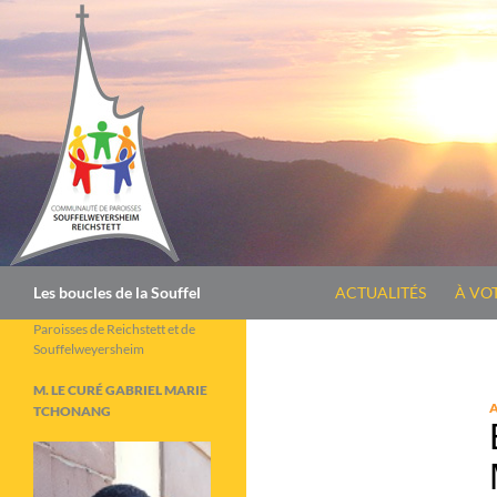
Aller
au
contenu
Recherche
Les boucles de la Souffel
ACTUALITÉS
À VO
Paroisses de Reichstett et de
Souffelweyersheim
M. LE CURÉ GABRIEL MARIE
TCHONANG