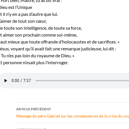
 Fort bien, Maître, tu as dit vrai :
ieu est l’Unique
t il n’y en a pas d’autre que lui.
’aimer de tout son cœur,
e toute son intelligence, de toute sa force,
et aimer son prochain comme soi-même,
aut mieux que toute offrande d’holocaustes et de sacrifices. »
ésus, voyant qu’il avait fait une remarque judicieuse, lui dit :
 Tu n’es pas loin du royaume de Dieu. »
t personne n’osait plus l’interroger.
Navigation
ARTICLE PRÉCÉDENT
des
Message du père Gabriel sur les conséquences de la crise du co
articles