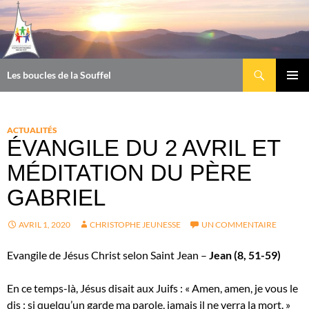
Aller
au
contenu
Recherche
Les boucles de la Souffel
MENU
PRINCI
ACTUALITÉS
ÉVANGILE DU 2 AVRIL ET
MÉDITATION DU PÈRE
GABRIEL
AVRIL 1, 2020
CHRISTOPHE JEUNESSE
UN COMMENTAIRE
Evangile de Jésus Christ selon Saint Jean –
Jean (8, 51-59)
En ce temps-là, Jésus disait aux Juifs : « Amen, amen, je vous le
dis : si quelqu’un garde ma parole, jamais il ne verra la mort. »