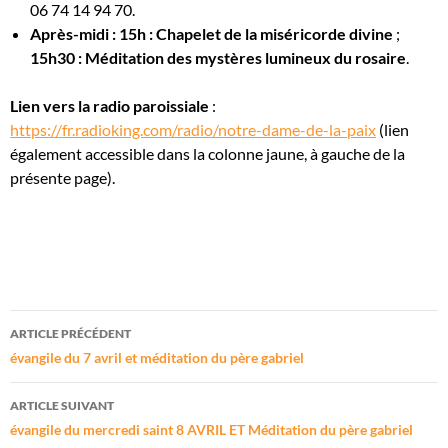
06 74 14 94 70.
Après-midi : 15h : Chapelet de la miséricorde divine
;
15h30 : Méditation des mystères lumineux du rosaire
.
Lien vers la radio paroissiale
:
https://fr.radioking.com/radio/notre-dame-de-la-paix
(lien
également accessible dans la colonne jaune, à gauche de la
présente page).
Navigation
ARTICLE PRÉCÉDENT
des
évangile du 7 avril et méditation du père gabriel
articles
ARTICLE SUIVANT
évangile du mercredi saint 8 AVRIL ET Méditation du père gabriel