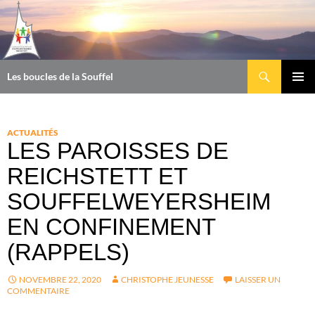
Aller
au
contenu
Recherche
Les boucles de la Souffel
MENU
PRINCI
ACTUALITÉS
LES PAROISSES DE
REICHSTETT ET
SOUFFELWEYERSHEIM
EN CONFINEMENT
(RAPPELS)
NOVEMBRE 22, 2020
CHRISTOPHE JEUNESSE
LAISSER UN
COMMENTAIRE