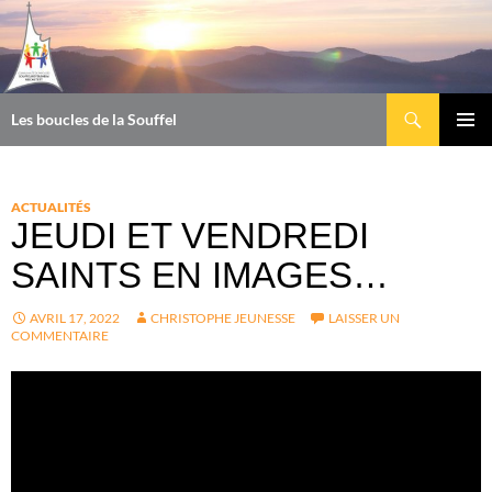
Aller
au
contenu
Recherche
Les boucles de la Souffel
MENU
PRINCI
ACTUALITÉS
JEUDI ET VENDREDI
SAINTS EN IMAGES…
AVRIL 17, 2022
CHRISTOPHE JEUNESSE
LAISSER UN
COMMENTAIRE