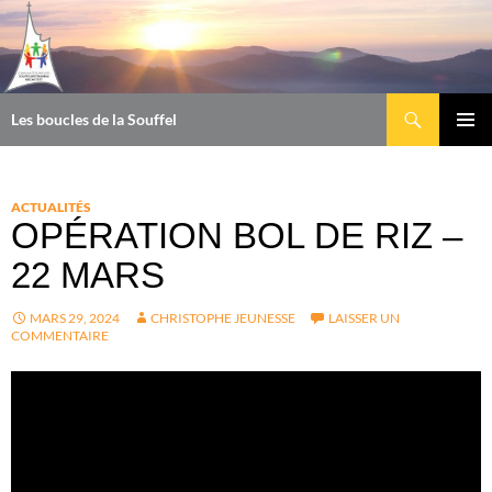
Aller
au
contenu
Recherche
Les boucles de la Souffel
MENU
PRINCI
ACTUALITÉS
OPÉRATION BOL DE RIZ –
22 MARS
MARS 29, 2024
CHRISTOPHE JEUNESSE
LAISSER UN
COMMENTAIRE