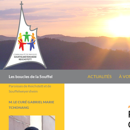
Aller
au
contenu
Recherche
Les boucles de la Souffel
ACTUALITÉS
À VO
Paroisses de Reichstett et de
Souffelweyersheim
M. LE CURÉ GABRIEL MARIE
TCHONANG