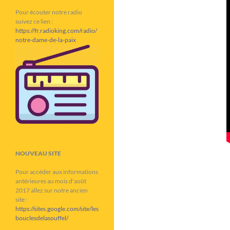
Pour écouter notre radio
suivez ce lien :
https://fr.radioking.com/radio/
notre-dame-de-la-paix
NOUVEAU SITE
Pour accéder aux informations
antérieures au mois d'août
2017 allez sur notre ancien
site :
https://sites.google.com/site/les
bouclesdelasouffel/