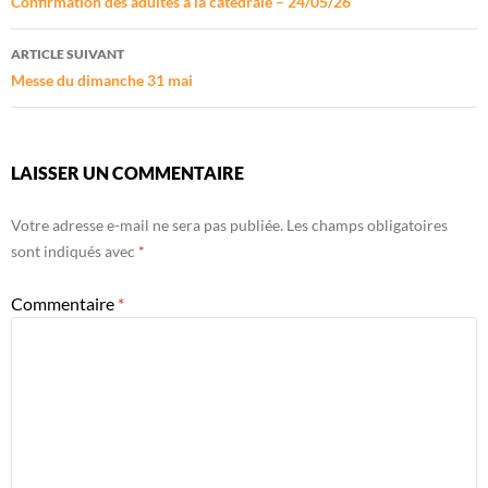
des
Confirmation des adultes à la catédrale – 24/05/26
articles
ARTICLE SUIVANT
Messe du dimanche 31 mai
LAISSER UN COMMENTAIRE
Votre adresse e-mail ne sera pas publiée.
Les champs obligatoires
sont indiqués avec
*
Commentaire
*