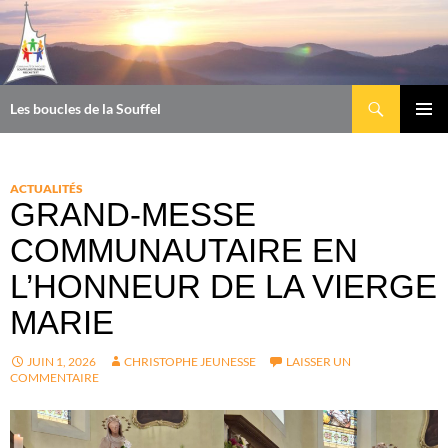
Aller
au
contenu
Recherche
Les boucles de la Souffel
MENU
PRINCI
ACTUALITÉS
GRAND-MESSE
COMMUNAUTAIRE EN
L’HONNEUR DE LA VIERGE
MARIE
JUIN 1, 2026
CHRISTOPHE JEUNESSE
LAISSER UN
COMMENTAIRE