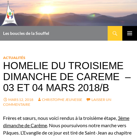
Aller
au
contenu
Recherche
Les boucles de la Souffel
MENU
PRINCI
ACTUALITÉS
HOMELIE DU TROISIEME
DIMANCHE DE CAREME –
03 ET 04 MARS 2018/B
MARS 12, 2018
CHRISTOPHE JEUNESSE
LAISSER UN
COMMENTAIRE
Frères et sœurs, nous voici rendus à la troisième étape,
3ème
dimanche de Carême
. Nous poursuivons notre marche vers
Pâques. L’Evangile de ce jour est tiré de Saint-Jean au chapitre